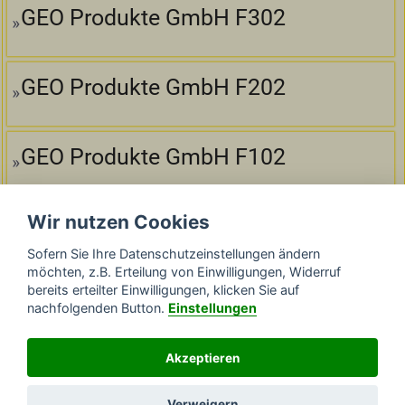
GEO Produkte GmbH F302
GEO Produkte GmbH F202
GEO Produkte GmbH F102
Wir nutzen Cookies
GEO Produkte GmbH F300
Sofern Sie Ihre Datenschutzeinstellungen ändern
möchten, z.B. Erteilung von Einwilligungen, Widerruf
bereits erteilter Einwilligungen, klicken Sie auf
GEO Produkte GmbH F200
nachfolgenden Button.
Einstellungen
Akzeptieren
GEO Produkte GmbH N220
Verweigern