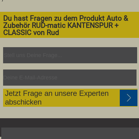
Du hast Fragen zu dem Produkt Auto &
Zubehör RUD-matic KANTENSPUR +
CLASSIC von Rud
Jetzt Frage an unsere Experten
abschicken