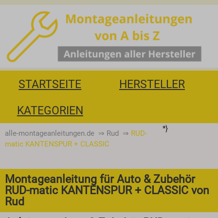
STARTSEITE
HERSTELLER
KATEGORIEN
*}
alle-montageanleitungen.de
⇒
Rud
⇒
RUD-
matic KANTENSPUR + CLASSIC
Montageanleitung für Auto & Zubehör
RUD-matic KANTENSPUR + CLASSIC von
Rud