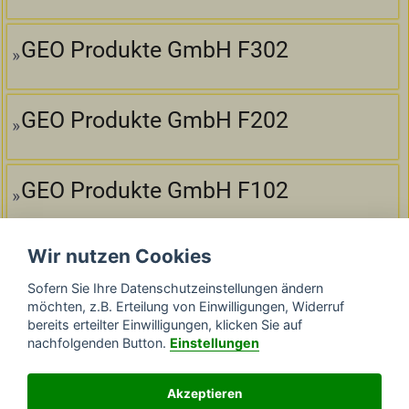
GEO Produkte GmbH F302
GEO Produkte GmbH F202
GEO Produkte GmbH F102
Wir nutzen Cookies
GEO Produkte GmbH F300
Sofern Sie Ihre Datenschutzeinstellungen ändern
möchten, z.B. Erteilung von Einwilligungen, Widerruf
bereits erteilter Einwilligungen, klicken Sie auf
GEO Produkte GmbH F200
nachfolgenden Button.
Einstellungen
Akzeptieren
GEO Produkte GmbH N220