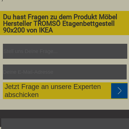
Du hast Fragen zu dem Produkt Möbel
Hersteller TROMSÖ Etagenbettgestell
90x200 von IKEA
Jetzt Frage an unsere Experten
abschicken