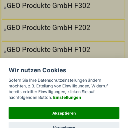
GEO Produkte GmbH F302
GEO Produkte GmbH F202
GEO Produkte GmbH F102
Wir nutzen Cookies
GEO Produkte GmbH F300
Sofern Sie Ihre Datenschutzeinstellungen ändern
möchten, z.B. Erteilung von Einwilligungen, Widerruf
bereits erteilter Einwilligungen, klicken Sie auf
GEO Produkte GmbH F200
nachfolgenden Button.
Einstellungen
Akzeptieren
GEO Produkte GmbH N220
Verweigern