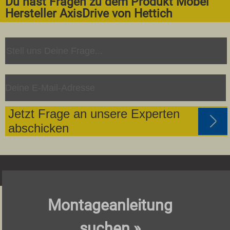
Du hast Fragen zu dem Produkt Möbel
Hersteller AxisDrive von Hettich
Jetzt Frage an unsere Experten
abschicken
Montageanleitung
suchen »