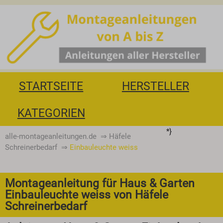
STARTSEITE
HERSTELLER
KATEGORIEN
*}
alle-montageanleitungen.de
⇒
Häfele
Schreinerbedarf
⇒
Einbauleuchte weiss
Montageanleitung für Haus & Garten
Einbauleuchte weiss von Häfele
Schreinerbedarf