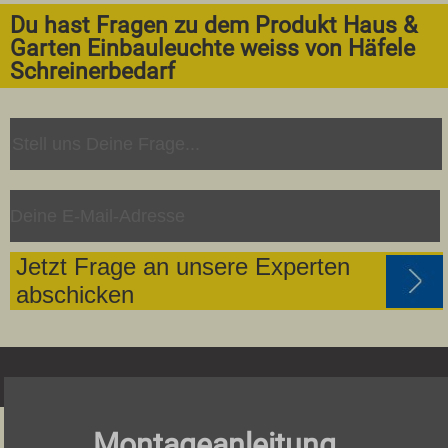
Du hast Fragen zu dem Produkt Haus &
Garten Einbauleuchte weiss von Häfele
Schreinerbedarf
Jetzt Frage an unsere Experten
abschicken
Montageanleitung