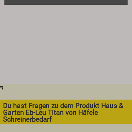
*}
Du hast Fragen zu dem Produkt Haus &
Garten Eb-Leu Titan von Häfele
Schreinerbedarf