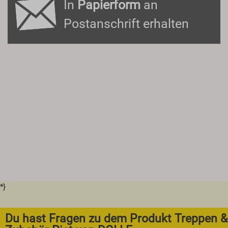
In
Papierform
an
Postanschrift erhalten
*}
Du hast Fragen zu dem Produkt Treppen &