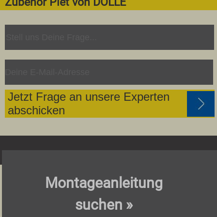
Zubehör Piet von DOLLE
Jetzt Frage an unsere Experten
abschicken
Montageanleitung
suchen »