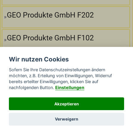
GEO Produkte GmbH F202
GEO Produkte GmbH F102
Wir nutzen Cookies
GEO Produkte GmbH F300
Sofern Sie Ihre Datenschutzeinstellungen ändern
möchten, z.B. Erteilung von Einwilligungen, Widerruf
bereits erteilter Einwilligungen, klicken Sie auf
GEO Produkte GmbH F200
nachfolgenden Button.
Einstellungen
Akzeptieren
GEO Produkte GmbH N220
Verweigern
DATENSCHUTZ
IMPRESSUM