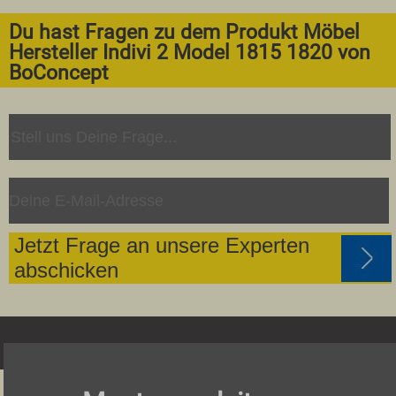
Du hast Fragen zu dem Produkt Möbel
Hersteller Indivi 2 Model 1815 1820 von
BoConcept
Jetzt Frage an unsere Experten
abschicken