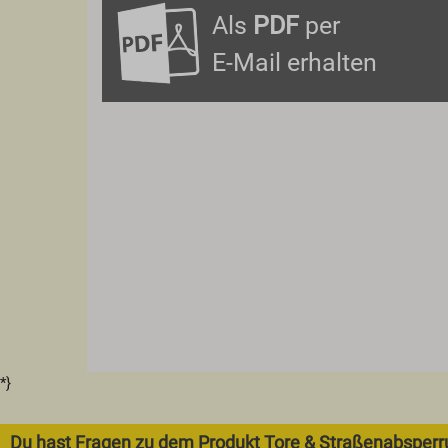
Als
PDF
per
E-Mail erhalten
*}
Du hast Fragen zu dem Produkt Tore & Straßenabspe