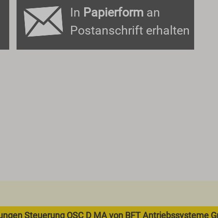
In
Papierform
an
Postanschrift erhalten
rrungen Steuerung QSC D MA von BFT Antriebssysteme