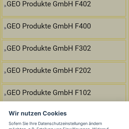
GEO Produkte GmbH F402
GEO Produkte GmbH F400
GEO Produkte GmbH F302
GEO Produkte GmbH F202
GEO Produkte GmbH F102
Wir nutzen Cookies
GEO Produkte GmbH F300
Sofern Sie Ihre Datenschutzeinstellungen ändern