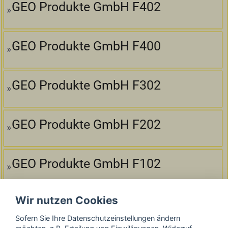
GEO Produkte GmbH F402
GEO Produkte GmbH F400
GEO Produkte GmbH F302
GEO Produkte GmbH F202
GEO Produkte GmbH F102
Wir nutzen Cookies
GEO Produkte GmbH F300
Sofern Sie Ihre Datenschutzeinstellungen ändern