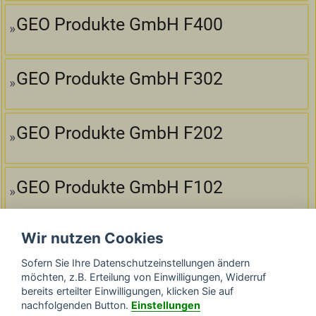
GEO Produkte GmbH F400
GEO Produkte GmbH F302
GEO Produkte GmbH F202
GEO Produkte GmbH F102
Wir nutzen Cookies
GEO Produkte GmbH F300
Sofern Sie Ihre Datenschutzeinstellungen ändern
möchten, z.B. Erteilung von Einwilligungen, Widerruf
bereits erteilter Einwilligungen, klicken Sie auf
GEO Produkte GmbH F200
nachfolgenden Button.
Einstellungen